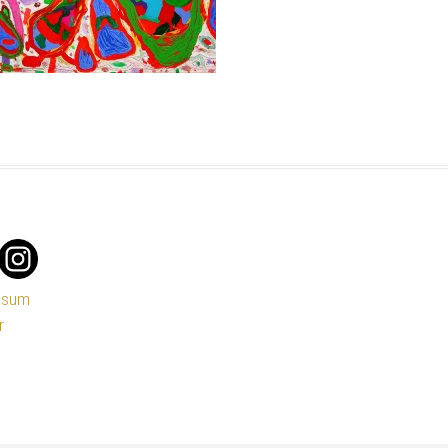
ssum
r