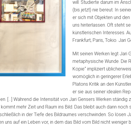
will. Studierte darum im Ans
(bis jetzt) nie bereut. In sei
er sich mit Objekten und den 
uns hinterlassen. Oft steht 
künstlerischen Interesses. A
Frankfurt, Paris, Tokio. Jari 
Mit seinen Werken legt Jari 
metaphysische Wunde. Die R
Kopie“ impliziert üblicherwei
womöglich in geringerer Erlebn
Platons Kritik an den Künstle
er sie aus seiner idealen Rep
igen. […] Während die Intensität von Jari Gensers Werken ständig
kommt mehr Zeit und Raum ins Bild. Das bleibt auch dann noch sp
 schließlich in der Tiefe des Bildraumes verschwinden. So lösen J
 uns auf ein Leben vor, in dem das Bild vom Bild nicht weniger b