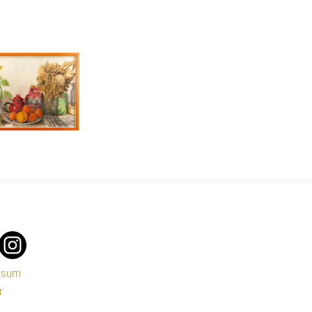
ssum
r