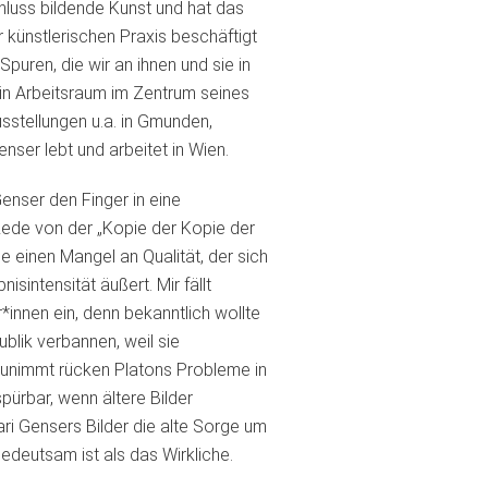
chluss bildende Kunst und hat das
ner künstlerischen Praxis beschäftigt
Spuren, die wir an ihnen und sie in
sein Arbeitsraum im Zentrum seines
usstellungen u.a. in Gmunden,
Genser lebt und arbeitet in Wien.
Genser den Finger in eine
ede von der „Kopie der Kopie der
se einen Mangel an Qualität, der sich
isintensität äußert. Mir fällt
r*innen ein, denn bekanntlich wollte
ublik verbannen, weil sie
 zunimmt rücken Platons Probleme in
ürbar, wenn ältere Bilder
ari Gensers Bilder die alte Sorge um
edeutsam ist als das Wirkliche.