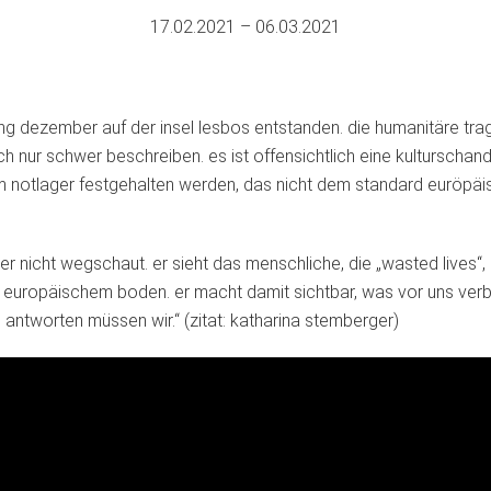
17.02.2021 – 06.03.2021
ang dezember auf der insel lesbos entstanden. die humanitäre trag
sich nur schwer beschreiben. es ist offensichtlich eine kultursch
m notlager festgehalten werden, das nicht dem standard euröpäis
 der nicht wegschaut. er sieht das menschliche, die „wasted lives
 europäischem boden. er macht damit sichtbar, was vor uns verb
t. antworten müssen wir.“ (zitat: katharina stemberger)