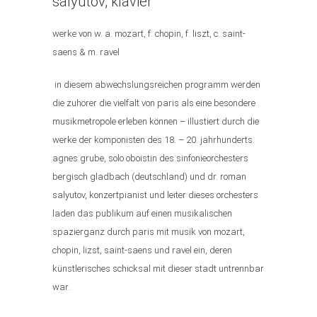
salyutov, klavier
werke von w. a. mozart, f. chopin, f. liszt, c. saint-
saens & m. ravel
in diesem abwechslungsreichen programm werden
die zuhörer die vielfalt von paris als eine besondere
musikmetropole erleben können – illustiert durch die
werke der komponisten des 18. – 20. jahrhunderts.
agnes grube, solo oboistin des sinfonieorchesters
bergisch gladbach (deutschland) und dr. roman
salyutov, konzertpianist und leiter dieses orchesters
laden das publikum auf einen musikalischen
spazierganz durch paris mit musik von mozart,
chopin, lizst, saint-saens und ravel ein, deren
künstlerisches schicksal mit dieser stadt untrennbar
war.